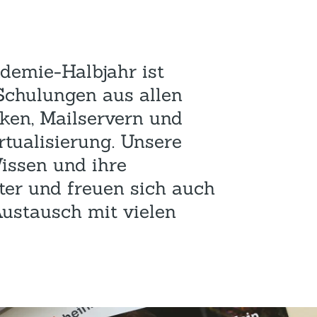
Hotel und Rahmenprogramm
Rspamd
Proxmox
Teilnahme & Rabatte
Spamhaus
Solution Hosting
ademie-Halbjahr ist
Hygienekonzept
-Schulungen aus allen
ken, Mailservern und
rtualisierung. Unsere
issen und ihre
ter und freuen sich auch
Austausch mit vielen