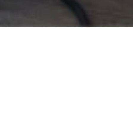
News
Akademie - 05.08.2026
Linux wirklich beherrschen: Deshalb
macht der Kurs „Linux Admin Grundlagen“
für den Job-Alltag einen Unterschied
Ob Sie neu in die Linux-Administration
einsteigen, bereits erste Aufgaben übernehmen