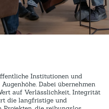
Hotel und Rahmenprogramm
Rspamd
Proxmox
Teilnahme & Rabatte
Spamhaus
Solution Hosting
Hygienekonzept
ffentliche Institutionen und
f Augenhöhe. Dabei übernehmen
t auf Verlässlichkeit, Integrität
rt die langfristige und
Projekten, die reibungslos