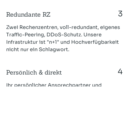
Redundante RZ
Zwei Rechenzentren, voll-redundant, eigenes
Traffic-Peering, DDoS-Schutz. Unsere
Infrastruktur ist "n+1" und Hochverfügbarkeit
nicht nur ein Schlagwort.
Persönlich & direkt
Ihr persönlicher Ansprech­partner und
Administrator betreut Sie und Ihre Systeme, so
als wenn es seine eignen wären. Call-Center gibt
es bei uns nicht.
Server-Management