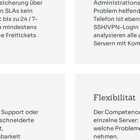
bsicherung über
Administrations
en SLAs kein
Problem helfend 
bis zu 24 / 7-
Telefon ist ebe
ch mindestens
SSH/VPN-Login a
ne Freitickets
analysieren alle
Servern mit Kom
Flexibilität
n Support oder
Der CompetenceC
eschneiderte
einzelne Server:
t,
welche Probleme
barkeit
nehmen.