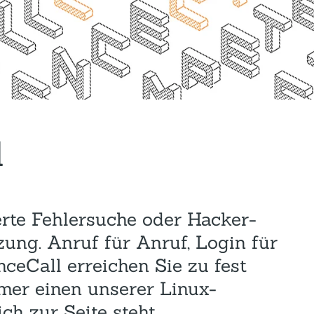
Hotel und Rahmenprogramm
Rspamd
Proxmox
Teilnahme & Rabatte
Spamhaus
Solution Hosting
Hygienekonzept
l
erte Fehlersuche oder Hacker-
zung. Anruf für Anruf, Login für
ceCall erreichen Sie zu fest
mer einen unserer Linux-
ch zur Seite steht.