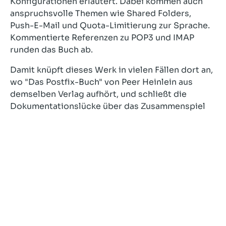
Konfigurationen erläutert. Dabei kommen auch
anspruchsvolle Themen wie Shared Folders,
Push-E-Mail und Quota-Limitierung zur Sprache.
Kommentierte Referenzen zu POP3 und IMAP
runden das Buch ab.
Damit knüpft dieses Werk in vielen Fällen dort an,
wo "Das Postfix-Buch" von Peer Heinlein aus
demselben Verlag aufhört, und schließt die
Dokumentationslücke über das Zusammenspiel
der Mailserver. Ein Standard-Werk für Postmaster.
Autor:
Peer Heinlein
Erscheinungsjahr:
2007 (nicht mehr lieferbar)