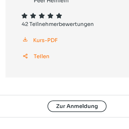
mailbox: digitaler Arbeitsplatz
Peer Heinlein
Snort, Acid & Co.
OpenTalk - Videokonferenzen
42 Teilnehmerbewertungen
OpenCloud - Filemanagement
Kurs-PDF
Teilen
Zur Anmeldung