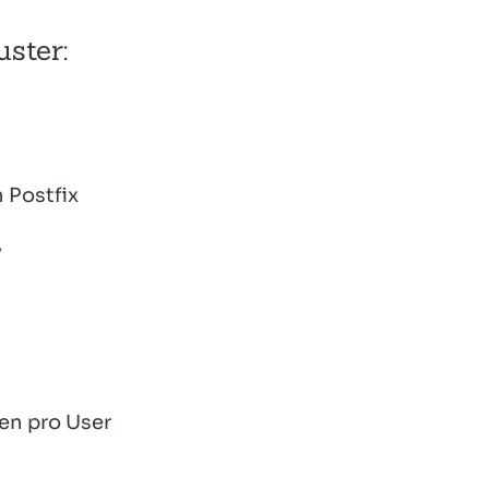
ster:
 Postfix
y
gen pro User