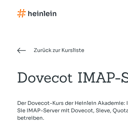
Direkt
zum
Inhalt
Expertise
Akademie
Consulting
Services
Zurück zur Kursliste
Dovecot IMAP-S
Geballtes Wissen und vereinte 
Für die oberen 10% des Wissens
IT-Beratung und praktisches H
Unterstützung und Absicherung 
– von Profis für Profis.
Linux-Schulungen für IT-Expert
lösungsorientiert und nachhalti
kritische IT-Infrastruktur.
Zur Übersicht
Zur Übersicht
Zur Übersicht
Zur Übersicht
Der Dovecot-Kurs der Heinlein Akademie: I
Sie IMAP-Server mit Dovecot, Sieve, Quot
betreiben.