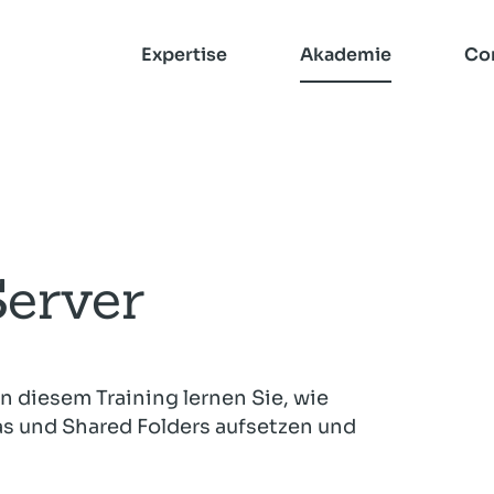
Expertise
Akademie
Co
Zur Suche
Zur Kurs-Suche
Mailserver
CompetenceCall
erver
Erfahrung
 – unsere
ands-On,
für Ihre
Heinlein Vorträge
Dozenten
Checkmk
Server-Management
en.
g.
Inhouse-Schulungen
Rspamd
n diesem Training lernen Sie, wie
Ceph
as und Shared Folders aufsetzen und
Checkmk
Open-Xchange