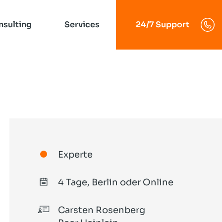
nsulting
Services
24/7 Support
Linux-Server
SLAC 2027
Solution Hosting
Das Postfix-Buch
Business Mail-Hosting
Experte
Dovecot
Spamfilter-Service
POP3 und IMAP
4 Tage, Berlin oder Online
LPIC-1
Carsten Rosenberg