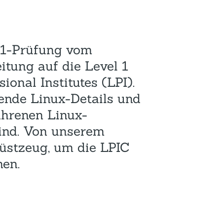
Hotel und Rahmenprogramm
Rspamd
Proxmox
Teilnahme & Rabatte
Spamhaus
Solution Hosting
-1-Prüfung vom
Hygienekonzept
eitung auf die Level 1
ional Institutes (LPI).
hende Linux-Details und
hrenen Linux-
ind. Von unserem
stzeug, um die LPIC
hen.