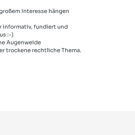
t großem Interesse hängen
 informativ, fundiert und
s :-)
eine Augenweide
er trockene rechtliche Thema.