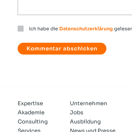
Ich habe die
Datenschutzerklärung
gelesen
Ich
habe
die
Datenschutzerklärung
gelesen
und
akzeptiere
sie.
Expertise
Unternehmen
Akademie
Jobs
Consulting
Ausbildung
Services
News und Presse