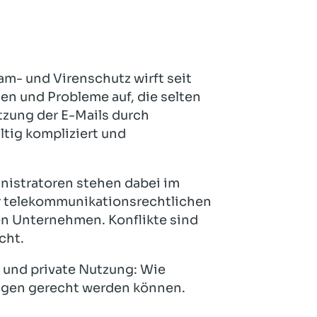
Hotel und Rahmenprogramm
Rspamd
Proxmox
Teilnahme & Rabatte
Spamhaus
Solution Hosting
Hygienekonzept
m- und Virenschutz wirft seit
gen und Probleme auf, die selten
tzung der E-Mails durch
ltig kompliziert und
istratoren stehen dabei im
r telekommunikationsrechtlichen
den Unternehmen. Konflikte sind
cht.
 und private Nutzung: Wie
ngen gerecht werden können.