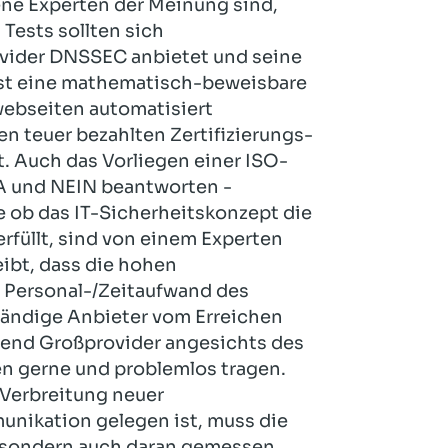
dene Experten der Meinung sind,
 Tests sollten sich
rovider DNSSEC anbietet und seine
 ist eine mathematisch-beweisbare
webseiten automatisiert
n teuer bezahlten Zertifizierungs-
t. Auch das Vorliegen einer ISO-
t JA und NEIN beantworten -
e ob das IT-Sicherheitskonzept die
füllt, sind von einem Experten
eibt, dass die hohen
e Personal-/Zeitaufwand des
tändige Anbieter vom Erreichen
ährend Großprovider angesichts des
en gerne und problemlos tragen.
Verbreitung neuer
unikation gelegen ist, muss die
, sondern auch daran gemessen