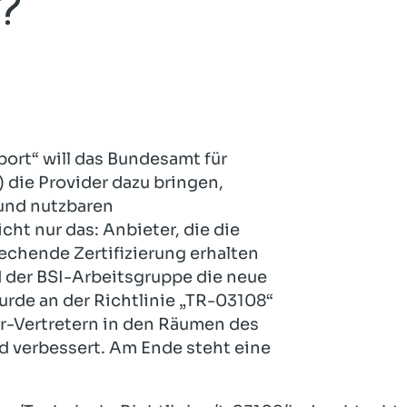
?
Hotel und Rahmenprogramm
Rspamd
Proxmox
Teilnahme & Rabatte
Spamhaus
Solution Hosting
Hygienekonzept
port“ will das Bundesamt für
) die Provider dazu bringen,
und nutzbaren
ht nur das: Anbieter, die die
echende Zertifizierung erhalten
d der BSI-Arbeitsgruppe die neue
rde an der Richtlinie „TR-03108“
er-Vertretern in den Räumen des
 verbessert. Am Ende steht eine