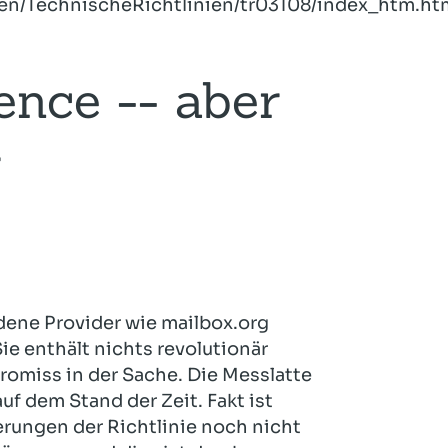
nen/TechnischeRichtlinien/tr03108/index_htm.ht
ence -- aber
r
edene Provider wie mailbox.org
Sie enthält nichts revolutionär
omiss in der Sache. Die Messlatte
f dem Stand der Zeit. Fakt ist
rungen der Richtlinie noch nicht