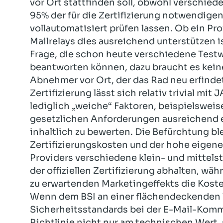
vor Ort stattfinden soll, obwohl verschie
95% der für die Zertifizierung notwendigen
vollautomatisiert prüfen lassen. Ob ein P
Mailrelays dies ausreichend unterstützen
Frage, die schon heute verschiedene Test
beantworten können, dazu braucht es keine
Abnehmer vor Ort, der das Rad neu erfinde
Zertifizierung lässt sich relativ trivial mi
lediglich „weiche“ Faktoren, beispielsweis
gesetzlichen Anforderungen ausreichend er
inhaltlich zu bewerten. Die Befürchtung bl
Zertifizierungskosten und der hohe eigen
Providers verschiedene klein- und mittels
der offiziellen Zertifizierung abhalten, w
zu erwartenden Marketingeffekts die Kost
Wenn dem BSI an einer flächendeckenden 
Sicherheitsstandards bei der E-Mail-Komm
Richtlinie nicht nur am technischen Wert