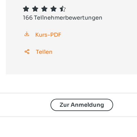
mailbox: digitaler Arbeitsplatz
Snort, Acid & Co.
OpenTalk - Videokonferenzen
166 Teilnehmerbewertungen
OpenCloud - Filemanagement
Kurs-PDF
Teilen
Zur Anmeldung