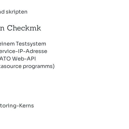
nd skripten
von Checkmk
einem Testsystem
ervice-IP-Adresse
 WATO Web-API
Datasource programms)
toring-Kerns