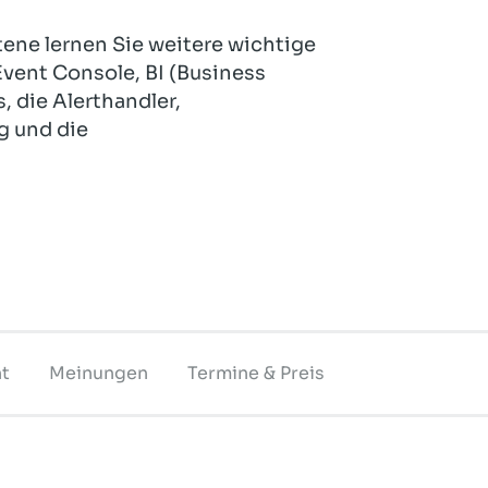
Hotel und Rahmenprogramm
Rspamd
Proxmox
ene lernen Sie weitere wichtige
Teilnahme & Rabatte
Spamhaus
Solution Hosting
vent Console, BI (Business
, die Alerthandler,
Hygienekonzept
g und die
t
Meinungen
Termine & Preis