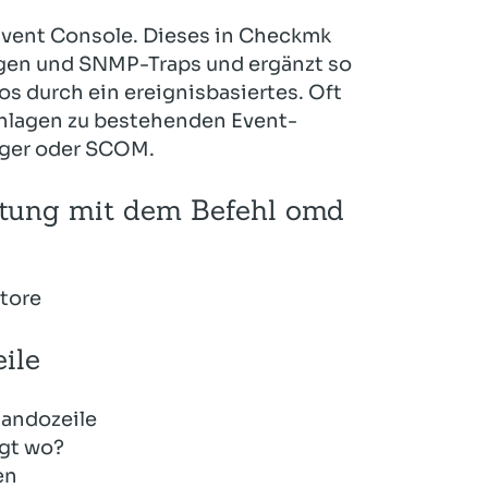
Event Console. Dieses in Checkmk
ngen und SNMP-Traps und ergänzt so
s durch ein ereignisbasiertes. Oft
chlagen zu bestehenden Event-
ager oder SCOM.
ltung mit dem Befehl omd
tore
ile
mandozeile
egt wo?
en