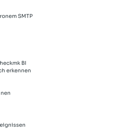
chronem SMTP
Checkmk BI
ch erkennen
hnen
eignissen