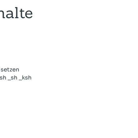
halte
nsetzen
ash _sh _ksh