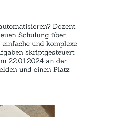
Hotel und Rahmenprogramm
Rspamd
Proxmox
Teilnahme & Rabatte
Spamhaus
Solution Hosting
utomatisieren? Dozent
Hygienekonzept
 neuen Schulung über
e einfache und komplexe
ufgaben skriptgesteuert
 am 22.01.2024 an der
elden und einen Platz