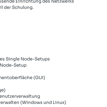
assende Einrichtung des Netzwerks
il der Schulung.
ines Single Node-Setups
e Node-Setup
mentoberfläche (GUI)
ge)
Benutzerverwaltung
 verwalten (Windows und Linux)