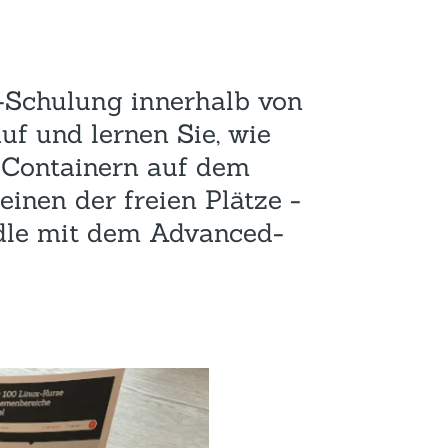
Hotel und Rahmenprogramm
Rspamd
Proxmox
Teilnahme & Rabatte
Spamhaus
Solution Hosting
-Schulung innerhalb von
Hygienekonzept
uf und lernen Sie, wie
-Containern auf dem
einen der freien Plätze -
dle mit dem Advanced-