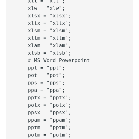
    xll = "xll";

    xlw = "xlw";

    xlsx = "xlsx";

    xltx = "xltx";

    xlsm = "xlsm";

    xltm = "xltm";

    xlam = "xlam";

    xlsb = "xlsb";

    # MS Word Powerpoint

    ppt = "ppt";

    pot = "pot";

    pps = "pps";

    ppa = "ppa";

    pptx = "pptx";

    potx = "potx";

    ppsx = "ppsx";

    ppam = "ppam";

    pptm = "pptm";

    potm = "potm";
