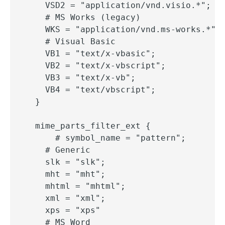
    VSD2 = "application/vnd.visio.*";

    # MS Works (legacy)

    WKS = "application/vnd.ms-works.*"

    # Visual Basic

    VB1 = "text/x-vbasic";

    VB2 = "text/x-vbscript";

    VB3 = "text/x-vb";

    VB4 = "text/vbscript";

  }

  mime_parts_filter_ext {

      # symbol_name = "pattern";

    # Generic

    slk = "slk";

    mht = "mht";

    mhtml = "mhtml";

    xml = "xml";

    xps = "xps"

    # MS Word
