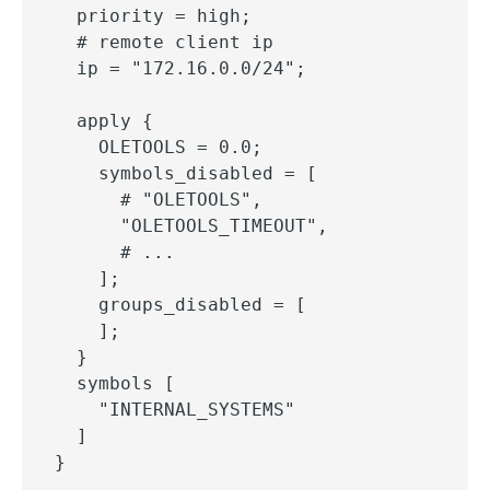
  priority = high;

  # remote client ip

  ip = "172.16.0.0/24";

  apply {

    OLETOOLS = 0.0;

    symbols_disabled = [

      # "OLETOOLS",

      "OLETOOLS_TIMEOUT",

      # ...

    ];

    groups_disabled = [

    ];

  }

  symbols [

    "INTERNAL_SYSTEMS"

  ]

}