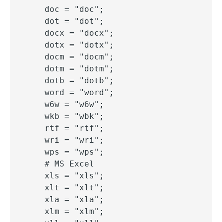
    doc = "doc";

    dot = "dot";

    docx = "docx";

    dotx = "dotx";

    docm = "docm";

    dotm = "dotm";

    dotb = "dotb";

    word = "word";

    w6w = "w6w";

    wkb = "wbk";

    rtf = "rtf";

    wri = "wri";

    wps = "wps";

    # MS Excel

    xls = "xls";

    xlt = "xlt";

    xla = "xla";

    xlm = "xlm";
