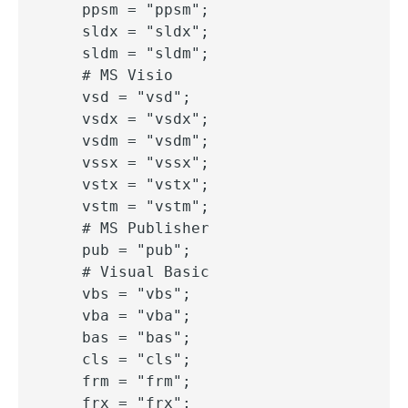
    ppsm = "ppsm";

    sldx = "sldx";

    sldm = "sldm";

    # MS Visio

    vsd = "vsd";

    vsdx = "vsdx";

    vsdm = "vsdm";

    vssx = "vssx";

    vstx = "vstx";

    vstm = "vstm";

    # MS Publisher

    pub = "pub";

    # Visual Basic

    vbs = "vbs";

    vba = "vba";

    bas = "bas";

    cls = "cls";

    frm = "frm";

    frx = "frx";
