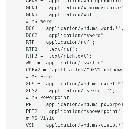
    GEN3 = "application/vnd.openxmlforma
    GEN4 = "application/x-mimearchive";

    GEN5 = "application/xml";

    # MS Word

    DOC = "application/vnd.ms-word.*";

    DOC2 = "application/msword";

    RTF = "application/rtf";

    RTF2 = "text/rtf";

    RTF3 = "text/richtext";

    WRI = "application/mswrite";

    CDFV2 = "application/CDFV2-unknown";
    # MS Excel

    XLS = "application/vnd.ms-excel.*";

    XLS2 = "application/msexcel.*";

    # MS Powerpoint

    PPT = "application/vnd.ms-powerpoint
    PPT2 = "application/mspowerpoint"

    # MS Visio

    VSD = "application/vnd.ms-visio.*";
