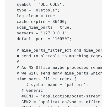
  symbol = "OLETOOLS";

  type = "oletools";

  log_clean = true;

  cache_expire = 86400;

  scan_mime_parts = true;

  servers = "127.0.0.1";

  default_port = "10050";

  # mime_parts_filter_ext and mime_parts
  # send to oletools to matching regex o
  #

  # As MS Office maybe processes renamed
  # we will send many mime_parts which o
  mime_parts_filter_regex {

      # symbol_name = "pattern";

    # Generic

    #GEN1 = "application/octet-stream";

    GEN2 = "application/vnd.ms-office.*"