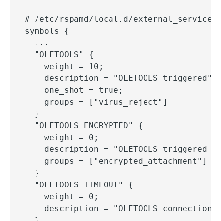
# /etc/rspamd/local.d/external_services_
symbols {

  ...

  "OLETOOLS" {

    weight = 10;

    description = "OLETOOLS triggered";

    one_shot = true;

    groups = ["virus_reject"]

  }

  "OLETOOLS_ENCRYPTED" {

    weight = 0;

    description = "OLETOOLS triggered - 
    groups = ["encrypted_attachment"]

  }

  "OLETOOLS_TIMEOUT" {

    weight = 0;

    description = "OLETOOLS connection t
  }
