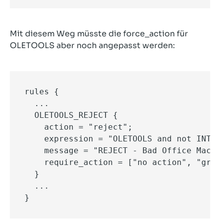
Mit diesem Weg müsste die force_action für
OLETOOLS aber noch angepasst werden:
rules {

  ...

  OLETOOLS_REJECT {

    action = "reject";

    expression = "OLETOOLS and not INTER
    message = "REJECT - Bad Office Macro
    require_action = ["no action", "grey
  }

  ...

}