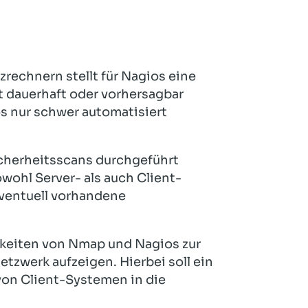
Hotel und Rahmenprogramm
Rspamd
Proxmox
Teilnahme & Rabatte
Spamhaus
Solution Hosting
Hygienekonzept
rechnern stellt für Nagios eine
t dauerhaft oder vorhersagbar
s nur schwer automatisiert
cherheitsscans durchgeführt
wohl Server- als auch Client-
eventuell vorhandene
hkeiten von Nmap und Nagios zur
tzwerk aufzeigen. Hierbei soll ein
on Client-Systemen in die