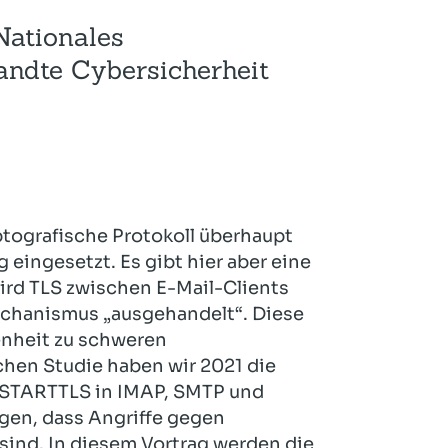
Hotel und Rahmenprogramm
Rspamd
Proxmox
Nationales
Teilnahme & Rabatte
Spamhaus
Solution Hosting
ndte Cybersicherheit
Hygienekonzept
ptografische Protokoll überhaupt
eingesetzt. Es gibt hier aber eine
ird TLS zwischen E-Mail-Clients
chanismus „ausgehandelt“. Diese
enheit zu schweren
chen Studie haben wir 2021 die
n STARTTLS in IMAP, SMTP und
gen, dass Angriffe gegen
sind. In diesem Vortrag werden die