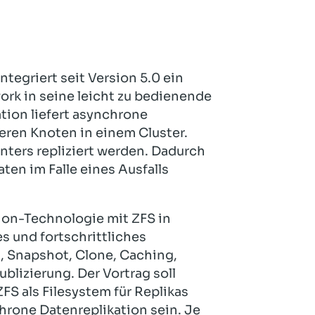
Hotel und Rahmenprogramm
Rspamd
Proxmox
Teilnahme & Rabatte
Spamhaus
Solution Hosting
Hygienekonzept
tegriert seit Version 5.0 ein
rk in seine leicht zu bedienende
ion liefert asynchrone
eren Knoten in einem Cluster.
ters repliziert werden. Dadurch
en im Falle eines Ausfalls
tion-Technologie mit ZFS in
es und fortschrittliches
g, Snapshot, Clone, Caching,
lizierung. Der Vortrag soll
S als Filesystem für Replikas
hrone Datenreplikation sein. Je