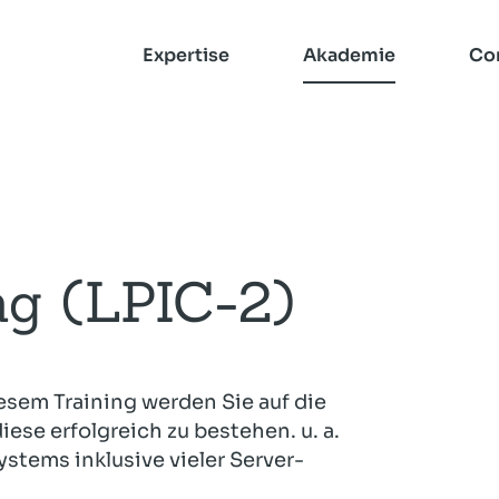
Expertise
Akademie
Co
Zur Suche
Zur Kurs-Suche
Mailserver
CompetenceCall
ng (LPIC-2)
Erfahrung
 – unsere
ands-On,
für Ihre
Heinlein Vorträge
Dozenten
Checkmk
Server-Management
en.
g.
Inhouse-Schulungen
Rspamd
iesem Training werden Sie auf die
Ceph
iese erfolgreich zu bestehen. u. a.
Checkmk
Open-Xchange
ystems inklusive vieler Server-