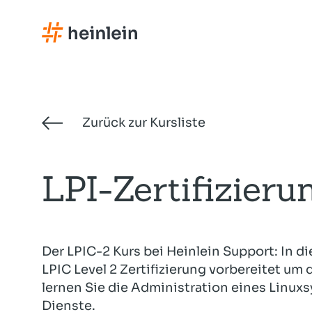
Direkt
zum
Inhalt
Expertise
Akademie
Consulting
Services
Zurück zur Kursliste
LPI-Zertifizieru
Geballtes Wissen und vereinte 
Für die oberen 10% des Wissens
IT-Beratung und praktisches H
Unterstützung und Absicherung 
– von Profis für Profis.
Linux-Schulungen für IT-Expert
lösungsorientiert und nachhalti
kritische IT-Infrastruktur.
Zur Übersicht
Zur Übersicht
Zur Übersicht
Zur Übersicht
Der LPIC-2 Kurs bei Heinlein Support: In d
LPIC Level 2 Zertifizierung vorbereitet um d
lernen Sie die Administration eines Linuxs
Dienste.