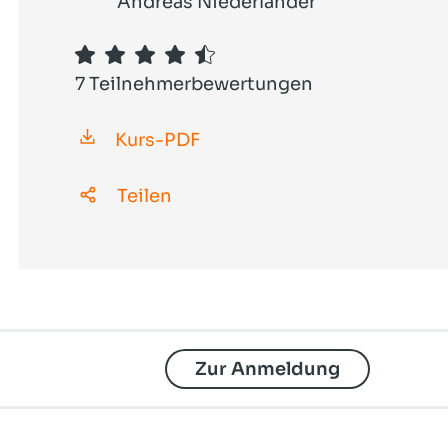
mailbox: digitaler Arbeitsplatz
Andreas Niederländer
Snort, Acid & Co.
OpenTalk - Videokonferenzen
7 Teilnehmerbewertungen
OpenCloud - Filemanagement
Kurs-PDF
Teilen
Zur Anmeldung