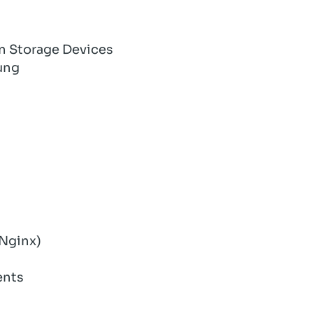
on Storage Devices
ung
 Nginx)
ents