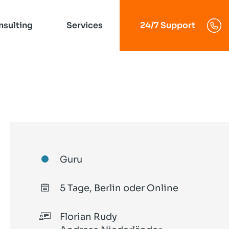
nsulting
Services
24/7 Support
Linux-Server
SLAC 2027
Solution Hosting
Das Postfix-Buch
Business Mail-Hosting
Guru
Dovecot
Spamfilter-Service
POP3 und IMAP
5 Tage, Berlin oder Online
LPIC-1
Florian Rudy