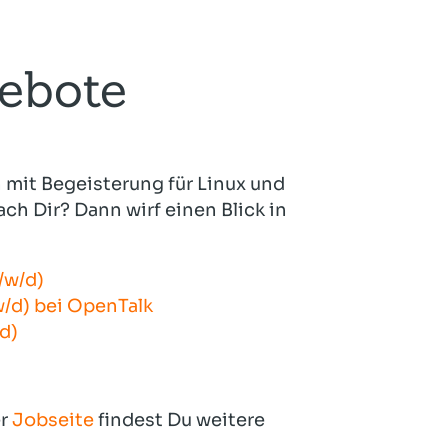
ebote
mit Begeisterung für Linux und
ch Dir? Dann wirf einen Blick in
/w/d)
/d) bei OpenTalk
d)
er
Jobseite
findest Du weitere