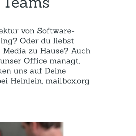
e Teams
Hotel und Rahmenprogramm
Rspamd
Proxmox
Teilnahme & Rabatte
Spamhaus
Solution Hosting
tektur von Software-
Hygienekonzept
ing? Oder du liebst
ial Media zu Hause? Auch
r unser Office managt,
euen uns auf Deine
i Heinlein, mailbox.org