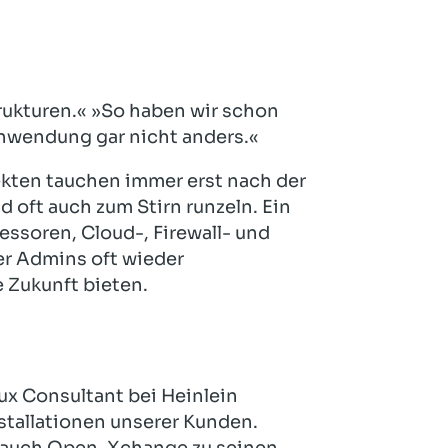
Hotel und Rahmenprogramm
Rspamd
Proxmox
Teilnahme & Rabatte
Spamhaus
Solution Hosting
Hygienekonzept
rukturen.« »So haben wir schon
nwendung gar nicht anders.«
jekten tauchen immer erst nach der
 oft auch zum Stirn runzeln. Ein
fessoren, Cloud-, Firewall- und
er Admins oft wieder
e Zukunft bieten.
ux Consultant bei Heinlein
stallationen unserer Kunden.
 auch Open-Xchange zu seinen