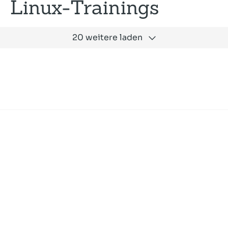
Linux-Trainings
20 weitere laden
Expertise
Unternehmen
Akademie
Jobs
Consulting
Ausbildung
Services
News und Presse
SLAC
Referenzen
Impressum