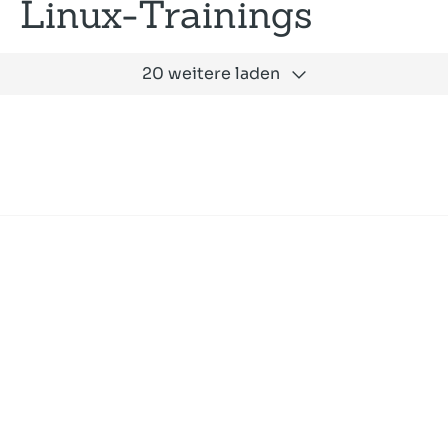
Linux-Trainings
20 weitere laden
Expertise
Unternehmen
Akademie
Jobs
Consulting
Ausbildung
Services
News und Presse
SLAC
Referenzen
Impressum