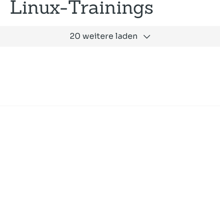
Linux-Trainings
20 weitere laden
Expertise
Unternehmen
Akademie
Jobs
Consulting
Ausbildung
Services
News und Presse
SLAC
Referenzen
Impressum