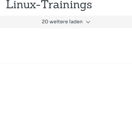
Linux-Trainings
20 weitere laden
Expertise
Unternehmen
Akademie
Jobs
Consulting
Ausbildung
Services
News und Presse
SLAC
Referenzen
Impressum