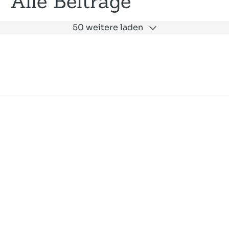
Alle Beiträge
50 weitere laden
Expertise
Unternehmen
Akademie
Jobs
Consulting
Ausbildung
Services
News und Presse
SLAC
Referenzen
Impressum
Datenschutz