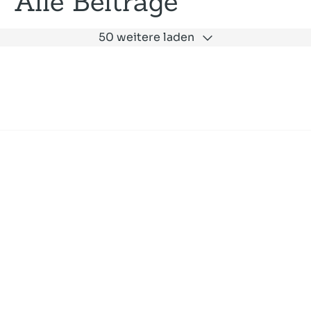
Alle Beiträge
50 weitere laden
Expertise
Unternehmen
Akademie
Jobs
Consulting
Ausbildung
Services
News und Presse
SLAC
Referenzen
Impressum
Datenschutz