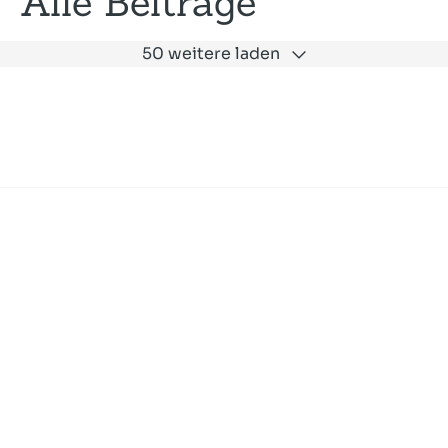
Alle Beiträge
50 weitere laden
Expertise
Unternehmen
Akademie
Jobs
Consulting
Ausbildung
Services
News und Presse
SLAC
Referenzen
Impressum
Datenschutz