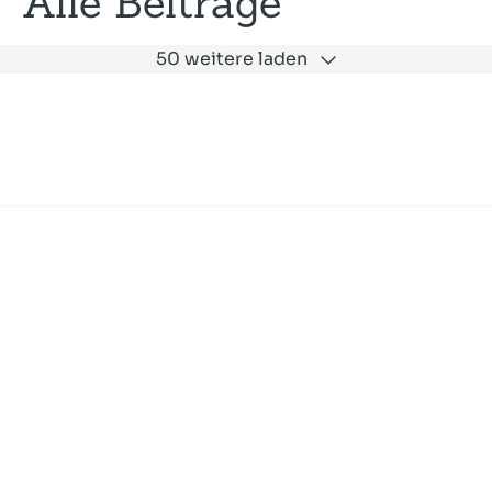
Alle Beiträge
50 weitere laden
Expertise
Unternehmen
Akademie
Jobs
Consulting
Ausbildung
Services
News und Presse
SLAC
Referenzen
Impressum
Datenschutz