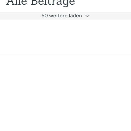
Alle Beiträge
50 weitere laden
Expertise
Unternehmen
Akademie
Jobs
Consulting
Ausbildung
Services
News und Presse
SLAC
Referenzen
Impressum
Datenschutz