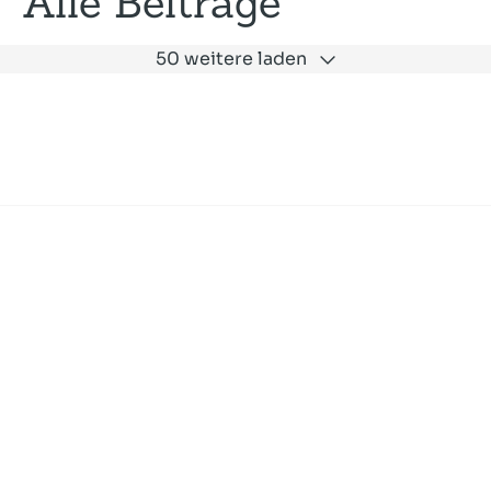
Alle Beiträge
50 weitere laden
Expertise
Unternehmen
Akademie
Jobs
Consulting
Ausbildung
Services
News und Presse
SLAC
Referenzen
Impressum
Datenschutz