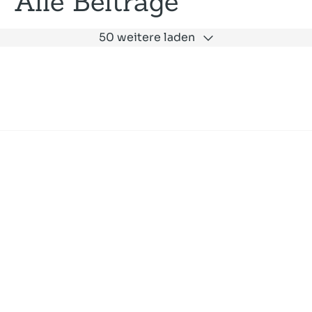
Alle Beiträge
50 weitere laden
Expertise
Unternehmen
Akademie
Jobs
Consulting
Ausbildung
Services
News und Presse
SLAC
Referenzen
Impressum
Datenschutz