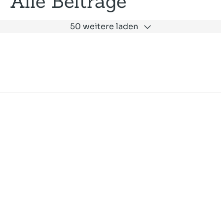
Alle Beiträge
50 weitere laden
Expertise
Unternehmen
Akademie
Jobs
Consulting
Ausbildung
Services
News und Presse
SLAC
Referenzen
Impressum
Datenschutz