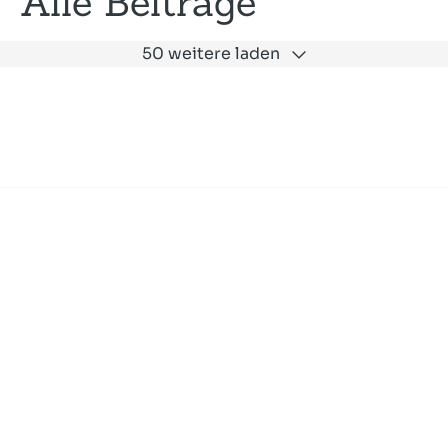
Alle Beiträge
50 weitere laden
Expertise
Unternehmen
Akademie
Jobs
Consulting
Ausbildung
Services
News und Presse
SLAC
Referenzen
Impressum
Datenschutz