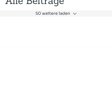
Alle Beiträge
50 weitere laden
Expertise
Unternehmen
Akademie
Jobs
Consulting
Ausbildung
Services
News und Presse
SLAC
Referenzen
Impressum
Datenschutz