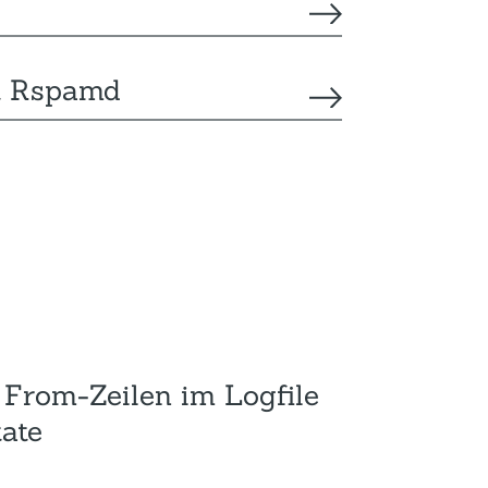
it Rspamd
t From-Zeilen im Logfile
tate