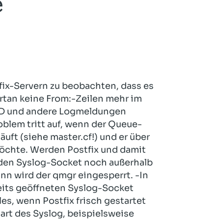
e
Hotel und Rahmenprogramm
Rspamd
Proxmox
Teilnahme & Rabatte
Spamhaus
Solution Hosting
Hygienekonzept
fix-Servern zu beobachten, dass es
tan keine From:-Zeilen mehr im
ID und andere Logmeldungen
blem tritt auf, wenn der Queue-
ft (siehe master.cf!) und er über
öchte. Werden Postfix und damit
 den Syslog-Socket noch außerhalb
n wird der qmgr eingesperrt. -In
eits geöffneten Syslog-Socket
es, wenn Postfix frisch gestartet
rt des Syslog, beispielsweise