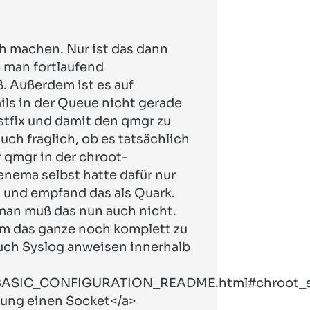
ch machen. Nur ist das dann
 man fortlaufend
 Außerdem ist es auf
ils in der Queue nicht gerade
stfix und damit den qmgr zu
auch fraglich, ob es tatsächlich
r qmgr in der chroot-
nema selbst hatte dafür nur
g und empfand das als Quark.
man muß das nun auch nicht.
 Um das ganze noch komplett zu
uch Syslog anweisen innerhalb
rg/BASIC_CONFIGURATION_README.html#chroot_
ung einen Socket</a>