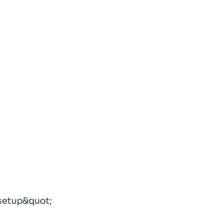
setup&quot
;