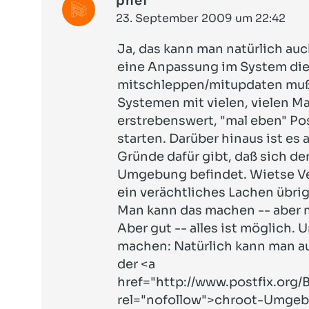
phei
23. September 2009 um 22:42
Ja, das kann man natürlich au
eine Anpassung im System die
mitschleppen/mitupdaten muß.
Systemen mit vielen, vielen Ma
erstrebenswert, "mal eben" Po
starten. Darüber hinaus ist es 
Gründe dafür gibt, daß sich de
Umgebung befindet. Wietse Ve
ein verächtliches Lachen übri
Man kann das machen -- aber 
Aber gut -- alles ist möglich.
machen: Natürlich kann man a
der <a
href="
http://www.postfix.o
rel="nofollow">chroot-Umgeb