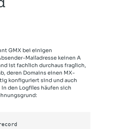
d
Hotel und Rahmenprogramm
Rspamd
Proxmox
Teilnahme & Rabatte
Spamhaus
Solution Hosting
Hygienekonzept
lehnt GMX bei einigen
 Absender-Mailadresse keinen A
 ist fachlich durchaus fraglich,
 ab, deren Domains einen MX-
ig konfiguriert sind und auch
.
In den Logfiles häufen sich
ehnungsgrund:
record