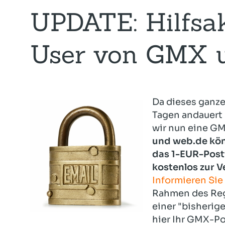
UPDATE: Hilfsak
User von GMX 
Da dieses ganze
Tagen andauert 
wir nun eine GM
und web.de kön
das 1-EUR-Postf
kostenlos zur 
Informieren Sie
Rahmen des Reg
einer "bisherig
hier Ihr GMX-P