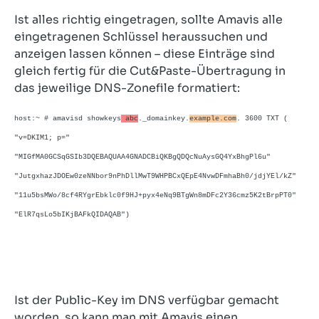
Ist alles richtig eingetragen, sollte Amavis alle
eingetragenen Schlüssel heraussuchen und
anzeigen lassen können – diese Einträge sind
gleich fertig für die Cut&Paste-Übertragung in
das jeweilige DNS-Zonefile formatiert:
host:~ # amavisd showkeys
abc
._domainkey.
example.com
. 3600 TXT (
"v=DKIM1; p="
"MIGfMA0GCSqGSIb3DQEBAQUAA4GNADCBiQKBgQDQcNuAysGQ4YxBhgPl6u"
"JutgxhazJDOEw0zeNNbor9nPhDllMwT9WHPBCxQEpE4NvwDFmhaBh0/jdjYEl/kZ"
"11u5bsMWo/8cf4RYgrEbklc0f9HJ+pyx4eNq9BTgWn8mDFc2Y36cmz5K2tBrpPT0"
"ElR7qsLo5bIKjBAFkQIDAQAB")
Ist der Public-Key im DNS verfügbar gemacht
worden, so kann man mit Amavis einen