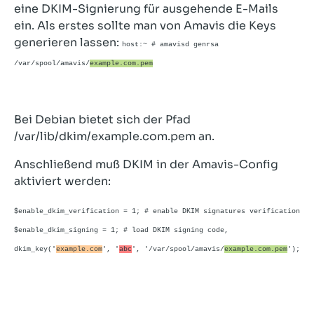
eine DKIM-Signierung für ausgehende E-Mails
ein.
Als erstes sollte man von Amavis die Keys
generieren lassen:
host:~ # amavisd genrsa
/var/spool/amavis/
example.com.pem
Bei Debian bietet sich der Pfad
/var/lib/dkim/example.com.pem an.
Anschließend muß DKIM in der Amavis-Config
aktiviert werden:
$enable_dkim_verification = 1; # enable DKIM signatures verification
$enable_dkim_signing = 1; # load DKIM signing code,
dkim_key('
example.com
', '
abc
', '/var/spool/amavis/
example.com.pem
');