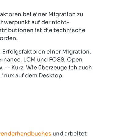
Hotel und Rahmenprogramm
Rspamd
Proxmox
aktoren bei einer Migration zu
Teilnahme & Rabatte
Spamhaus
Solution Hosting
chwerpunkt auf der nicht-
Hygienekonzept
tributionen ist die technische
orden.
Erfolgsfaktoren einer Migration,
vernance, LCM und FOSS, Open
 -- Kurz: Wie überzeuge ich auch
Linux auf dem Desktop.
wenderhandbuches
und arbeitet