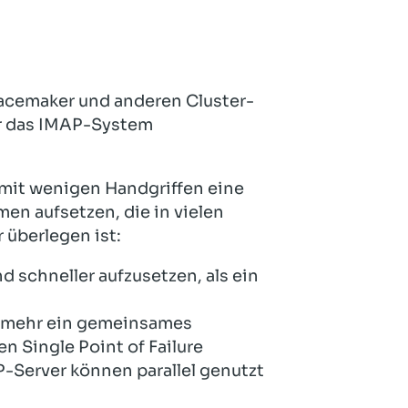
Hotel und Rahmenprogramm
Rspamd
Proxmox
Teilnahme & Rabatte
Spamhaus
Solution Hosting
Hygienekonzept
 pacemaker und anderen Cluster-
ür das IMAP-System
 mit wenigen Handgriffen eine
n aufsetzen, die in vielen
 überlegen ist:
d schneller aufzusetzen, als ein
ht mehr ein gemeinsames
n Single Point of Failure
Server können parallel genutzt