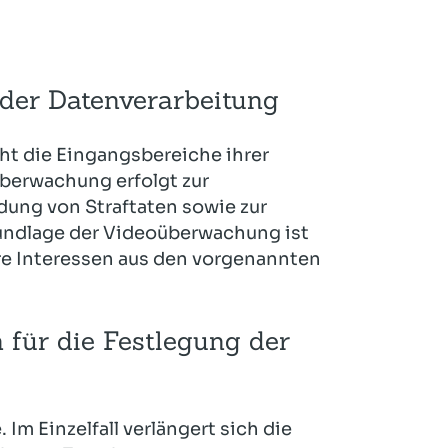
Hotel und Rahmenprogramm
Rspamd
Proxmox
Teilnahme & Rabatte
Spamhaus
Solution Hosting
der Datenverarbeitung
Hygienekonzept
t die Eingangsbereiche ihrer
berwachung erfolgt zur
ung von Straftaten sowie zur
undlage der Videoüberwachung ist
ere Interessen aus den vorgenannten
n für die Festlegung der
 Im Einzelfall verlängert sich die