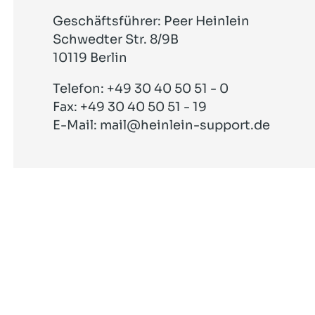
mailbox: digitaler Arbeitsplatz
Snort, Acid & Co.
Geschäftsführer: Peer Heinlein
OpenTalk - Videokonferenzen
Schwedter Str. 8/9B
10119 Berlin
OpenCloud - Filemanagement
Telefon: +49 30 40 50 51 - 0
Fax: +49 30 40 50 51 - 19
E-Mail:
mail@heinlein-support.de