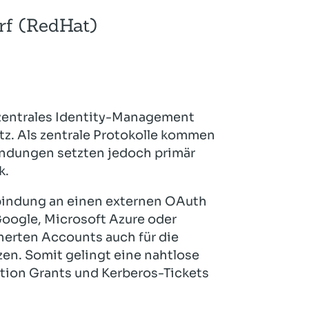
Hotel und Rahmenprogramm
Rspamd
Proxmox
rf (RedHat)
Teilnahme & Rabatte
Spamhaus
Solution Hosting
Hygienekonzept
s zentrales Identity-Management
. Als zentrale Protokolle kommen
ndungen setzten jedoch primär
k.
nbindung an einen externen OAuth
Google, Microsoft Azure oder
cherten Accounts auch für die
n. Somit gelingt eine nahtlose
tion Grants und Kerberos-Tickets