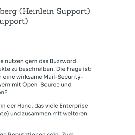
Hotel und Rahmenprogramm
Rspamd
Proxmox
berg (Heinlein Support)
Teilnahme & Rabatte
Spamhaus
Solution Hosting
upport)
Hygienekonzept
s nutzen gern das Buzzword
kte zu beschreiben. Die Frage ist:
 eine wirksame Mail-Security-
rvern mit Open-Source und
en?
n der Hand, das viele Enterprise
nte) und zusammen mit weiteren
ige Reputationen sein. Zum