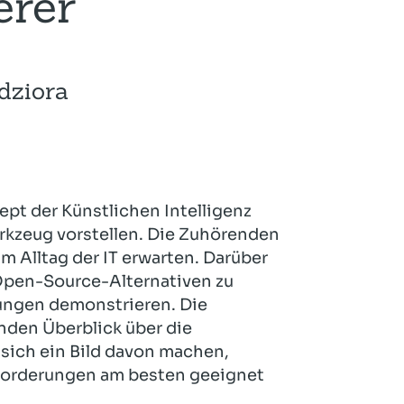
erer
Hotel und Rahmenprogramm
Rspamd
Proxmox
Teilnahme & Rabatte
Spamhaus
Solution Hosting
dziora
Hygienekonzept
ept der Künstlichen Intelligenz
erkzeug vorstellen. Die Zuhörenden
 Alltag der IT erwarten. Darüber
 Open-Source-Alternativen zu
ungen demonstrieren. Die
den Überblick über die
sich ein Bild davon machen,
nforderungen am besten geeignet