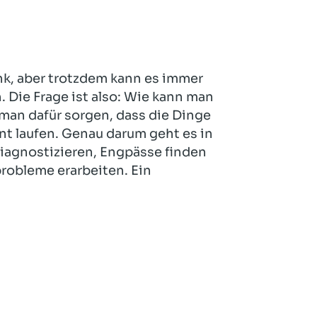
Hotel und Rahmenprogramm
Rspamd
Proxmox
Teilnahme & Rabatte
Spamhaus
Solution Hosting
Hygienekonzept
k, aber trotzdem kann es immer
 Die Frage ist also: Wie kann man
an dafür sorgen, dass die Dinge
t laufen. Genau darum geht es in
diagnostizieren, Engpässe finden
robleme erarbeiten. Ein