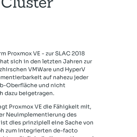
Cluster
Hotel und Rahmenprogramm
Rspamd
Proxmox
Teilnahme & Rabatte
Spamhaus
Solution Hosting
Hygienekonzept
rm Proxmox VE - zur SLAC 2018
 hat sich in den letzten Jahren zur
atzhirschen VMWare und HyperV
ementierbarkeit auf nahezu jeder
b-Oberfläche und nicht
h dazu beigetragen.
gt Proxmox VE die Fähigkeit mit,
der Neuimplementierung des
st dies prinzipiell eine Sache von
h zum integrierten de-facto