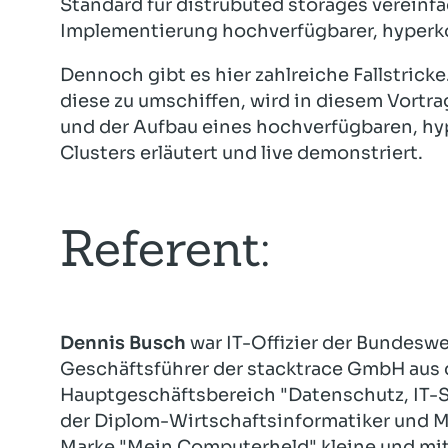
Standard für distrubuted storages vereinf
Implementierung hochverfügbarer, hyperk
Dennoch gibt es hier zahlreiche Fallstric
diese zu umschiffen, wird in diesem Vortra
und der Aufbau eines hochverfügbaren, h
Clusters erläutert und live demonstriert.
Referent:
Dennis Busch
war IT-Offizier der Bundesweh
Geschäftsführer der stacktrace GmbH aus
Hauptgeschäftsbereich "Datenschutz, IT-Se
der Diplom-Wirtschaftsinformatiker und M.S
Marke "Mein Computerheld" kleine und mit