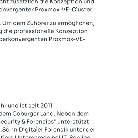
acht zusätzlich die Konzeption und
onvergenter Proxmox-VE-Cluster.
ke. Um dem Zuhörer zu ermöglichen,
g die professionelle Konzeption
yperkonvergenten Proxmox-VE-
r und ist seit 2011
 dem Coburger Land. Neben dem
curity & Forensics" unterstützt
c. in Digitaler Forensik unter der
tlere Unterehmen bei IT-Service-