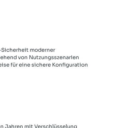
Hotel und Rahmenprogramm
Rspamd
Proxmox
Teilnahme & Rabatte
Spamhaus
Solution Hosting
Hygienekonzept
-Sicherheit moderner
gehend von Nutzungsszenarien
se für eine sichere Konfiguration
en Jahren mit Verschlüsselung