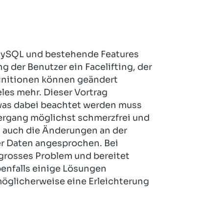
Hotel und Rahmenprogramm
Rspamd
Proxmox
Teilnahme & Rabatte
Spamhaus
Solution Hosting
Hygienekonzept
MySQL und bestehende Features
 der Benutzer ein Facelifting, der
finitionen können geändert
les mehr. Dieser Vortrag
was dabei beachtet werden muss
ergang möglichst schmerzfrei und
n auch die Änderungen an der
r Daten angesprochen. Bei
 grosses Problem und bereitet
enfalls einige Lösungen
 möglicherweise eine Erleichterung