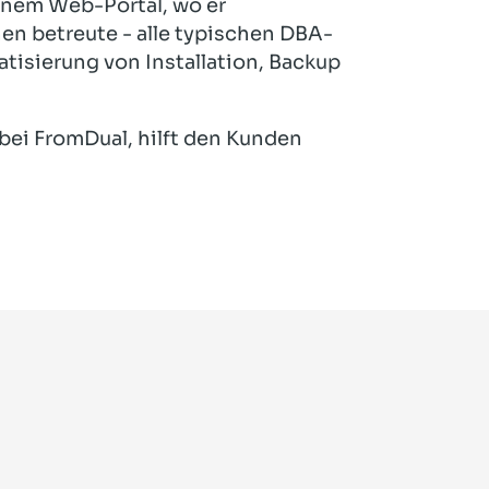
inem Web-Portal, wo er
n betreute - alle typischen DBA-
isierung von Installation, Backup
bei FromDual, hilft den Kunden