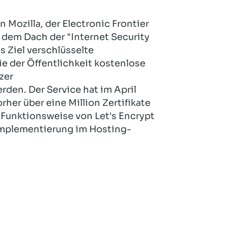
Hotel und Rahmenprogramm
Rspamd
Proxmox
n Mozilla, der Electronic Frontier
Teilnahme & Rabatte
Spamhaus
Solution Hosting
 dem Dach der "Internet Security
Hygienekonzept
s Ziel verschlüsselte
ie der Öffentlichkeit kostenlose
zer
rden. Der Service hat im April
her über eine Million Zertifikate
e Funktionsweise von Let's Encrypt
 Implementierung im Hosting-