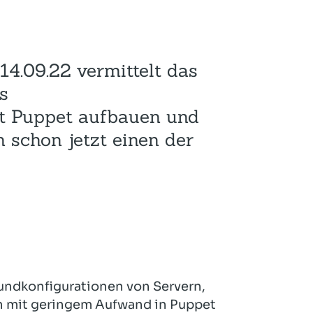
Hotel und Rahmenprogramm
Rspamd
Proxmox
Teilnahme & Rabatte
Spamhaus
Solution Hosting
4.09.22 vermittelt das
Hygienekonzept
s
t Puppet aufbauen und
h schon jetzt einen der
rundkonfigurationen von Servern,
n mit geringem Aufwand in Puppet