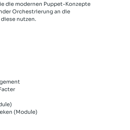
 Sie die modernen Puppet-Konzepte
nder Orchestrierung an die
 diese nutzen.
agement
Facter
dule)
heken (Module)