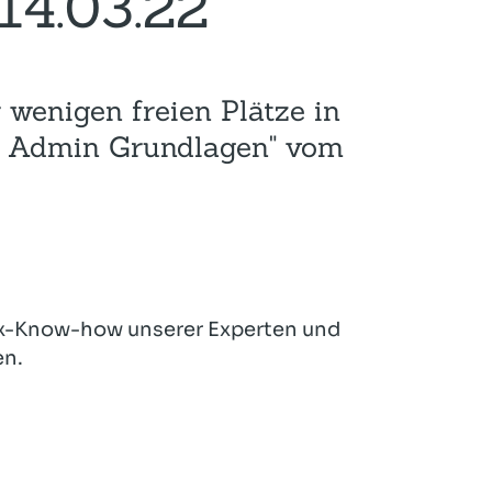
14.03.22
Hotel und Rahmenprogramm
Rspamd
Proxmox
Teilnahme & Rabatte
Spamhaus
Solution Hosting
r wenigen freien Plätze in
Hygienekonzept
x Admin Grundlagen" vom
nux-Know-how unserer Experten und
en.